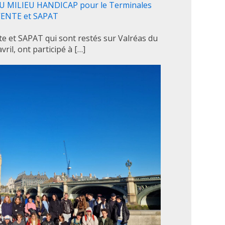
MILIEU HANDICAP pour le Terminales
ENTE et SAPAT
te et SAPAT qui sont restés sur Valréas du
vril, ont participé à […]